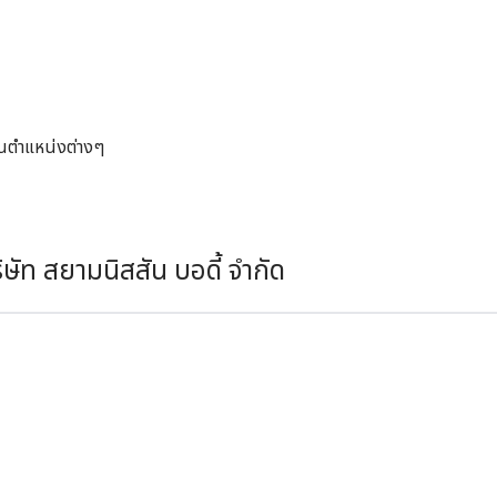
ในตำแหน่งต่างๆ
ษัท สยามนิสสัน บอดี้ จำกัด